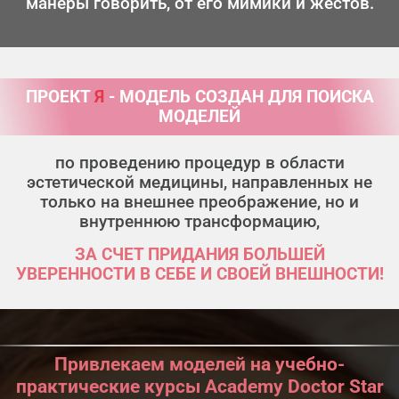
манеры говорить, от его мимики и жестов.
ПРОЕКТ
Я
- МОДЕЛЬ СОЗДАН ДЛЯ ПОИСКА
МОДЕЛЕЙ
по проведению процедур в области
эстетической медицины, направленных не
только на
внешнее преображение, но и
внутреннюю трансформацию,
ЗА СЧЕТ ПРИДАНИЯ БОЛЬШЕЙ
УВЕРЕННОСТИ
В СЕБЕ И СВОЕЙ ВНЕШНОСТИ!
Привлекаем моделей на учебно-
практические
курсы Academy Doctor Star