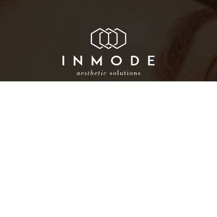
Научно-
практический курс продвинутых
пользователей