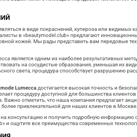
НИЙ
являться в виде покраснений, купероза или видимых к
иалисты в «beautymodel.club» предлагают инновационн
овной кожей. Мы рады представить вам передовые те
ecca
является одним из наиболее результативных мето
ствовать на сосудистые образования, уменьшая их вид
сного света, процедура способствует разрушению расш
nmode Lumecca
достигается высокая точность и безопа
елает процедуру доступной для большинства клиентов
в. Важно отметить, что наша компания предлагает ак
ще более привлекательной для наших клиентов в Москве
 на консультацию и получить подробную информацию о
ub» и ощутите все преимущества современных технолог
НИЯ