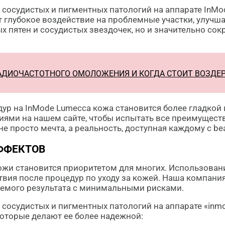
сосудистых и пигментных патологий на аппарате InMo
т глубокое воздействие на проблемные участки, улучша
х пятен и сосудистых звездочек, но и значительно со
РАДИОЧАСТОТНОГО ОМОЛОЖЕНИЯ И КОГДА СТОИТ ВОЗДЕ
дур на InMode Lumecca кожа становится более гладкой
ми на нашем сайте, чтобы испытать все преимуществ
е просто мечта, а реальность, доступная каждому с bea
ФФЕКТОВ
ожи становится приоритетом для многих. Использован
я после процедур по уходу за кожей. Наша компания, 
аемого результата с минимальными рисками.
сосудистых и пигментных патологий на аппарате «inm
оторые делают ее более надежной: