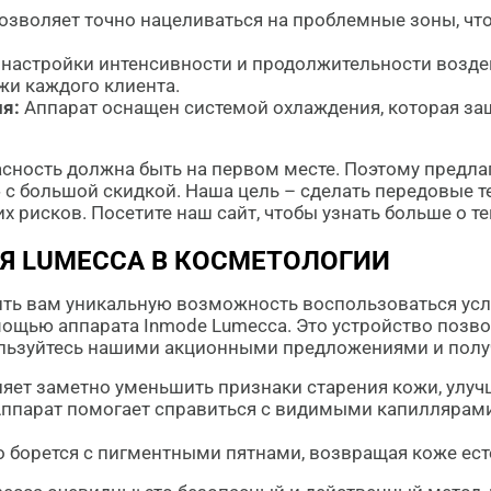
озволяет точно нацеливаться на проблемные зоны, чт
астройки интенсивности и продолжительности возде
жи каждого клиента.
я:
Аппарат оснащен системой охлаждения, которая за
пасность должна быть на первом месте. Поэтому пред
 с большой скидкой. Наша цель – сделать передовые т
х рисков. Посетите наш сайт, чтобы узнать больше о т
 LUMECCA В КОСМЕТОЛОГИИ
ить вам уникальную возможность воспользоваться ус
мощью аппарата Inmode Lumecca. Это устройство поз
пользуйтесь нашими акционными предложениями и полу
ет заметно уменьшить признаки старения кожи, улучша
ппарат помогает справиться с видимыми капиллярами
борется с пигментными пятнами, возвращая коже есте