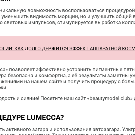
 уникальную возможность воспользоваться процедуро
о уменьшить видимость морщин, но и улучшить общий ви
ю световых импульсов, стимулируется выработка колла
ОГИИ: КАК ДОЛГО ДЕРЖИТСЯ ЭФФЕКТ АППАРАТНОЙ КОС
ca» позволяет эффективно устранить пигментные пятна
ра безопасна и комфортна, а её результаты заметны у
ениями на нашем сайте и получить процедуру с больш
жи.
одость и сияние! Посетите наш сайт «beautymodel.club
ЦЕДУРЕ LUMECCA?
ть активного загара и использования автозагара. Уль