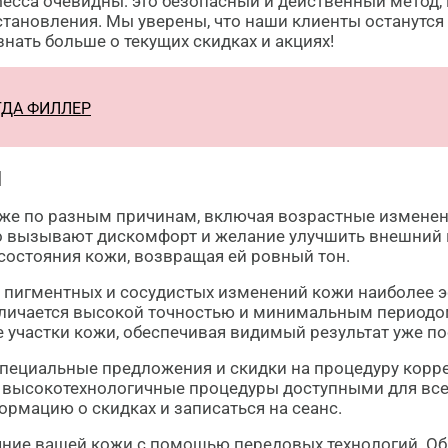
cca очевидны: это безопасный и действенный метод,
становления. Мы уверены, что наши клиенты останутся
знать больше о текущих скидках и акциях!
ГДА ФИЛЛЕР
Н
оже по разным причинам, включая возрастные изменен
то вызывают дискомфорт и желание улучшить внешний 
состояния кожи, возвращая ей ровный тон.
 пигментных и сосудистых изменений кожи наиболее 
отличается высокой точностью и минимальным периодо
 участки кожи, обеспечивая видимый результат уже по
 специальные предложения и скидки на процедуру кор
 высокотехнологичные процедуры доступными для всех,
рмацию о скидках и записаться на сеанс.
ние вашей кожи с помощью передовых технологий. Обр