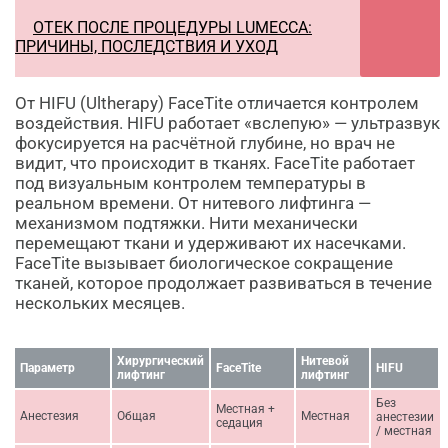
ОТЕК ПОСЛЕ ПРОЦЕДУРЫ LUMECCA:
ПРИЧИНЫ, ПОСЛЕДСТВИЯ И УХОД
От HIFU (Ultherapy) FaceTite отличается контролем
воздействия. HIFU работает «вслепую» — ультразвук
фокусируется на расчётной глубине, но врач не
видит, что происходит в тканях. FaceTite работает
под визуальным контролем температуры в
реальном времени. От нитевого лифтинга —
механизмом подтяжки. Нити механически
перемещают ткани и удерживают их насечками.
FaceTite вызывает биологическое сокращение
тканей, которое продолжает развиваться в течение
нескольких месяцев.
Хирургический
Нитевой
Параметр
FaceTite
HIFU
лифтинг
лифтинг
Без
Местная +
Анестезия
Общая
Местная
анестезии
седация
/ местная