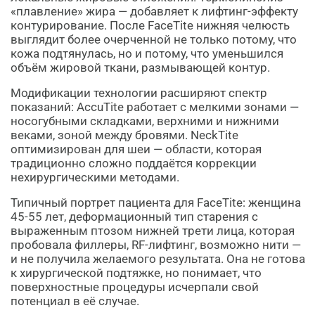
«плавление» жира — добавляет к лифтинг-эффекту
контурирование. После FaceTite нижняя челюсть
выглядит более очерченной не только потому, что
кожа подтянулась, но и потому, что уменьшился
объём жировой ткани, размывающей контур.
Модификации технологии расширяют спектр
показаний: AccuTite работает с мелкими зонами —
носогубными складками, верхними и нижними
веками, зоной между бровями. NeckTite
оптимизирован для шеи — области, которая
традиционно сложно поддаётся коррекции
нехирургическими методами.
Типичный портрет пациента для FaceTite: женщина
45-55 лет, деформационный тип старения с
выраженным птозом нижней трети лица, которая
пробовала филлеры, RF-лифтинг, возможно нити —
и не получила желаемого результата. Она не готова
к хирургической подтяжке, но понимает, что
поверхностные процедуры исчерпали свой
потенциал в её случае.