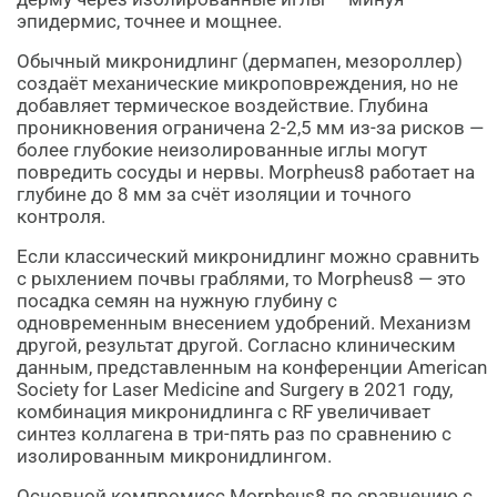
эпидермис, точнее и мощнее.
Обычный микронидлинг (дермапен, мезороллер)
создаёт механические микроповреждения, но не
добавляет термическое воздействие. Глубина
проникновения ограничена 2-2,5 мм из-за рисков —
более глубокие неизолированные иглы могут
повредить сосуды и нервы. Morpheus8 работает на
глубине до 8 мм за счёт изоляции и точного
контроля.
Если классический микронидлинг можно сравнить
с рыхлением почвы граблями, то Morpheus8 — это
посадка семян на нужную глубину с
одновременным внесением удобрений. Механизм
другой, результат другой. Согласно клиническим
данным, представленным на конференции American
Society for Laser Medicine and Surgery в 2021 году,
комбинация микронидлинга с RF увеличивает
синтез коллагена в три-пять раз по сравнению с
изолированным микронидлингом.
Основной компромисс Morpheus8 по сравнению с