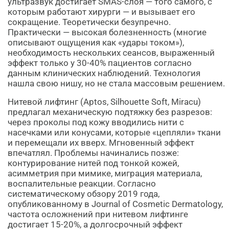
ультразвук достигает SMAS-слоя — того самого, с
которым работают хирурги — и вызывает его
сокращение. Теоретически безупречно.
Практически — высокая болезненность (многие
описывают ощущения как «удары током»),
необходимость нескольких сеансов, выраженный
эффект только у 30-40% пациентов согласно
данным клинических наблюдений. Технология
нашла свою нишу, но не стала массовым решением.
Нитевой лифтинг (Aptos, Silhouette Soft, Miracu)
предлагал механическую подтяжку без разрезов:
через проколы под кожу вводились нити с
насечками или конусами, которые «цепляли» ткани
и перемещали их вверх. Мгновенный эффект
впечатлял. Проблемы начинались позже:
контурирование нитей под тонкой кожей,
асимметрия при мимике, миграция материала,
воспалительные реакции. Согласно
систематическому обзору 2019 года,
опубликованному в Journal of Cosmetic Dermatology,
частота осложнений при нитевом лифтинге
достигает 15-20%, а долгосрочный эффект