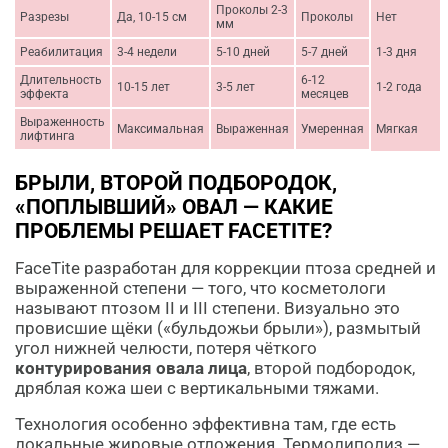
Проколы 2-3
Разрезы
Да, 10-15 см
Проколы
Нет
мм
Реабилитация
3-4 недели
5-10 дней
5-7 дней
1-3 дня
Длительность
6-12
10-15 лет
3-5 лет
1-2 года
эффекта
месяцев
Выраженность
Максимальная
Выраженная
Умеренная
Мягкая
лифтинга
БРЫЛИ, ВТОРОЙ ПОДБОРОДОК,
«ПОПЛЫВШИЙ» ОВАЛ — КАКИЕ
ПРОБЛЕМЫ РЕШАЕТ FACETITE?
FaceTite разработан для коррекции птоза средней и
выраженной степени — того, что косметологи
называют птозом II и III степени. Визуально это
провисшие щёки («бульдожьи брыли»), размытый
угол нижней челюсти, потеря чёткого
контурирования овала лица
, второй подбородок,
дряблая кожа шеи с вертикальными тяжами.
Технология особенно эффективна там, где есть
локальные жировые отложения. Термолиполиз —