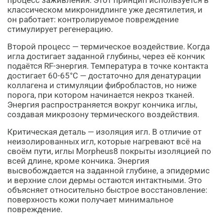
процесс заживления. Этот принцип используется в
классическом микронидлинге уже десятилетия, и
он работает: контролируемое повреждение
стимулирует регенерацию.
Второй процесс — термическое воздействие. Когда
игла достигает заданной глубины, через её кончик
подаётся RF-энергия. Температура в точке контакта
достигает 60-65°C — достаточно для денатурации
коллагена и стимуляции фибробластов, но ниже
порога, при котором начинается некроз тканей.
Энергия распространяется вокруг кончика иглы,
создавая микрозону термического воздействия.
Критическая деталь — изоляция игл. В отличие от
неизолированных игл, которые нагревают всё на
своём пути, иглы Morpheus8 покрыты изоляцией по
всей длине, кроме кончика. Энергия
высвобождается на заданной глубине, а эпидермис
и верхние слои дермы остаются интактными. Это
объясняет относительно быстрое восстановление:
поверхность кожи получает минимальное
повреждение.