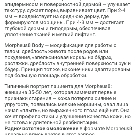
эпидермисом и поверхностной дермой — улучшает
текстуру, сужает поры, выравнивает цвет. При 2-4
мм — воздействует на среднюю дерму, где
формируются морщины. При 4-8 мм — достигает
глубокой дермы и гиподермы, обеспечивая
уплотнение тканей и мягкий лифтинг.
Morpheus8 Body — модификация для работы с
телом: дряблость живота после родов или
похудения, «апельсиновая корка» на бёдрах,
растяжки, дряблость внутренней поверхности рук и
бёдер. Принцип тот же, наконечники адаптированы
под большую площадь обработки.
Типичный портрет пациента для Morpheus8:
женщина 35-50 лет, которая замечает первые
признаки старения — кожа потеряла сияние и
упругость, появились мелкие морщины, овал лица
начал «плыть», но выраженного птоза ещё нет. Она
хочет профилактики и улучшения качества кожи, но
не готова к длительной реабилитации.
Радиочастотное омоложение
в формате Morpheus8
идеально вписывается в этот запрос.