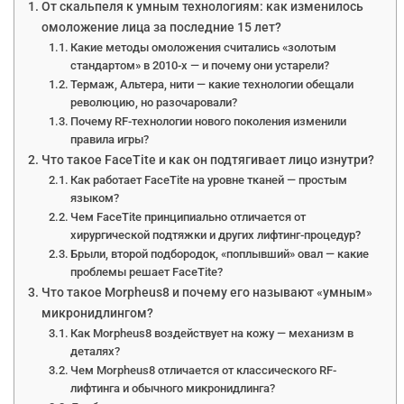
От скальпеля к умным технологиям: как изменилось
омоложение лица за последние 15 лет?
Какие методы омоложения считались «золотым
стандартом» в 2010-х — и почему они устарели?
Термаж, Альтера, нити — какие технологии обещали
революцию, но разочаровали?
Почему RF-технологии нового поколения изменили
правила игры?
Что такое FaceTite и как он подтягивает лицо изнутри?
Как работает FaceTite на уровне тканей — простым
языком?
Чем FaceTite принципиально отличается от
хирургической подтяжки и других лифтинг-процедур?
Брыли, второй подбородок, «поплывший» овал — какие
проблемы решает FaceTite?
Что такое Morpheus8 и почему его называют «умным»
микронидлингом?
Как Morpheus8 воздействует на кожу — механизм в
деталях?
Чем Morpheus8 отличается от классического RF-
лифтинга и обычного микронидлинга?