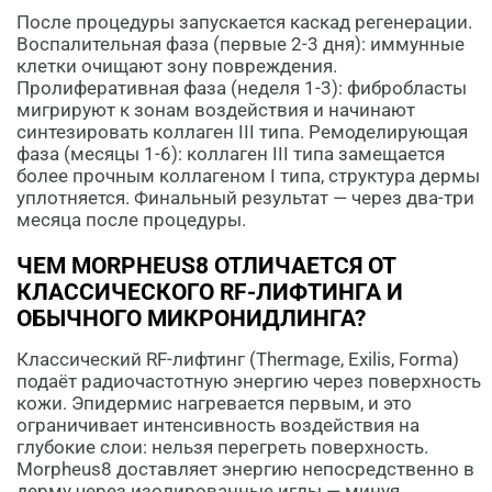
После процедуры запускается каскад регенерации.
Воспалительная фаза (первые 2-3 дня): иммунные
клетки очищают зону повреждения.
Пролиферативная фаза (неделя 1-3): фибробласты
мигрируют к зонам воздействия и начинают
синтезировать коллаген III типа. Ремоделирующая
фаза (месяцы 1-6): коллаген III типа замещается
более прочным коллагеном I типа, структура дермы
уплотняется. Финальный результат — через два-три
месяца после процедуры.
ЧЕМ MORPHEUS8 ОТЛИЧАЕТСЯ ОТ
КЛАССИЧЕСКОГО RF-ЛИФТИНГА И
ОБЫЧНОГО МИКРОНИДЛИНГА?
Классический RF-лифтинг (Thermage, Exilis, Forma)
подаёт радиочастотную энергию через поверхность
кожи. Эпидермис нагревается первым, и это
ограничивает интенсивность воздействия на
глубокие слои: нельзя перегреть поверхность.
Morpheus8 доставляет энергию непосредственно в
дерму через изолированные иглы — минуя