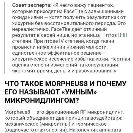
Совет эксперта:
«Я часто вижу пациенток,
которые приходят на FaceTite с завышенными
ожиданиями — хотят получить результат как от
хирургии без восстановительного периода. Это
нереалистично. FaceTite даёт отличный
результат в своей нише, но эта ниша — птоз II-III
степени. При птозе IV степени, когда ткани
провисли ниже линии нижней челюсти,
единственное эффективное решение —
хирургическое иссечение избытка кожи. Честная
оценка степени изменений на консультации
экономит время, деньги и разочарования.»
ЧТО ТАКОЕ MORPHEUS8 И ПОЧЕМУ
ЕГО НАЗЫВАЮТ «УМНЫМ»
МИКРОНИДЛИНГОМ?
Morpheus8 — это фракционный RF-микронидлинг,
который объединяет два принципа воздействия:
механическое (микроиглы) и термическое
(радиочастотная энергия). Наконечник аппарата