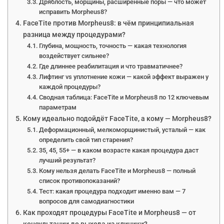
Дряблость, морщины, расширенные поры — что может
исправить Morpheus8?
FaceTite против Morpheus8: в чём принципиальная
разница между процедурами?
Глубина, мощность, точность — какая технология
воздействует сильнее?
Где длиннее реабилитация и что травматичнее?
Лифтинг vs уплотнение кожи — какой эффект выражен у
каждой процедуры?
Сводная таблица: FaceTite и Morpheus8 по 12 ключевым
параметрам
Кому идеально подойдёт FaceTite, а кому — Morpheus8?
Деформационный, мелкоморщинистый, усталый — как
определить свой тип старения?
35, 45, 55+ — в каком возрасте какая процедура даст
лучший результат?
Кому нельзя делать FaceTite и Morpheus8 — полный
список противопоказаний?
Тест: какая процедура подходит именно вам — 7
вопросов для самодиагностики
Как проходят процедуры FaceTite и Morpheus8 — от