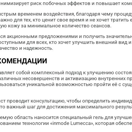
инимизирует риск побочных эффектов и повышает ком
быстрым временем воздействия, благодаря чему проце
но для тех, кто ценит свое время и не хочет тратить е
ую кожу за минимальное количество сеансов.
ся акционными предложениями и получить значительн
тупными для всех, кто хочет улучшить внешний вид и 
ачество и надежность.
ЕКОМЕНДАЦИИ
ставляет собой комплексный подход к улучшению сост
различных несовершенств и активизацию внутренних п
ользоваться уникальной возможностью пройти её с сущ
лист проводит консультацию, чтобы определить индив
о важный шаг для достижения максимального результ
емую область наносится специальный гель для улучшен
ованием технологии «inmode Lumecca», которая обеспе