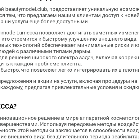
й beautymodel.club, предоставляет уникальную возмо
ся тем, что предлагаем нашим клиентам доступ к нов
наши услуги еще более доступными.
inmode Lumecca позволяет достигать заметных изменен
 кто стремится к быстрому улучшению внешнего вида.
овых технологий обеспечивает минимальные риски и 
 людей с различными типами дермы.
для решения широкого спектра задач, включая коррек
ить к каждой проблеме клиента.
ыстро, что позволяет легко интегрировать их в плотн
предложения и акции на услуги, включая процедуры на
каждому, предлагая привлекательные условия и скидки 
!
ECCA?
 инновационное решение в мире аппаратной косметол
вершенствами. Используя передовые методы воздейст
ность этой методики заключается в способности возде
ие внешнего вида без длительного периода реабилита