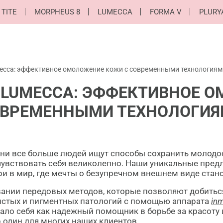
 TITE
MORPHEUS 8
LUMECCA
FORMA V
PLURY
cca: эффективное омоложение кожи с современными технологиям
LUMECCA: ЭФФЕКТИВНОЕ О
ВРЕМЕННЫМИ ТЕХНОЛОГИ
и все больше людей ищут способы сохранить молодос
чувствовать себя великолепно. Наши уникальные пред
и в мир, где мечты о безупречном внешнем виде стан
вании передовых методов, которые позволяют добитьс
дистых и пигментных патологий с помощью аппарата
in
ло себя как надежный помощник в борьбе за красоту 
 один для многих наших клиентов.