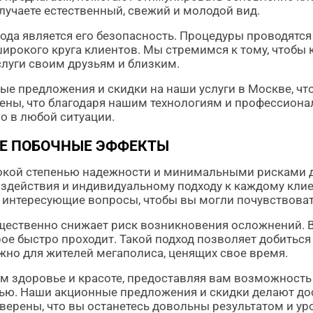
олучаете естественный, свежий и молодой вид.
ода является его безопасность. Процедуры проводят
широкого круга клиентов. Мы стремимся к тому, чтобы
луги своим друзьям и близким.
е предложения и скидки на наши услуги в Москве, ч
ены, что благодаря нашим технологиям и профессион
о в любой ситуации.
Е ПОБОЧНЫЕ ЭФФЕКТЫ
окой степенью надежности и минимальными рисками дл
действия и индивидуальному подходу к каждому клие
е интересующие вопросы, чтобы вы могли почувствоват
ущественно снижает риск возникновения осложнений. 
ое быстро проходит. Такой подход позволяет добиться
жно для жителей мегаполиса, ценящих свое время.
шем здоровье и красоте, предоставляя вам возможнос
ью. Наши акционные предложения и скидки делают д
верены, что вы останетесь довольны результатом и у