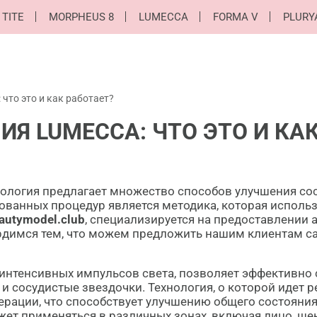
 TITE
MORPHEUS 8
LUMECCA
FORMA V
PLURY
что это и как работает?
Я LUMECCA: ЧТО ЭТО И КА
ология предлагает множество способов улучшения со
ованных процедур является методика, которая использ
autymodel.club
, специализируется на предоставлении
рдимся тем, что можем предложить нашим клиентам с
 интенсивных импульсов света, позволяет эффективн
 сосудистые звездочки. Технология, о которой идет ре
рации, что способствует улучшению общего состояния
жет применяться в различных зонах, включая лицо, шею