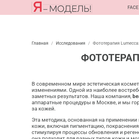
FACE
Главная
/
Исследования
/
Фототерапия Lumecca: 
ФОТОТЕРАПИ
В современном мире эстетическая космет
изменениями. Одной из наиболее востреб
заметных результатов. Наша компания,
be
аппаратные процедуры в Москве, и мы го
за кожей.
Эта методика, основанная на применении
кожи, включая пигментацию, покраснения и
стимулируя процессы обновления и регене
она подходит для разных типов кожи и мо