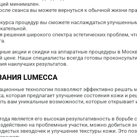
кций минимален.
сле сеанса вы можете вернуться к обычной жизни прак
курса процедур вы сможете наслаждаться улучшенным
екательной.
я решения широкого спектра эстетических проблем, чт
а.
дные акции и скидки на аппаратные процедуры в Москв
й цене. Наши специалисты всегда готовы проконсульт
ия наилучших результатов.
АНИЯ LUMECCA
ационные технологии позволяют эффективно решать м
а, которая предлагает улучшение состояния кожи и ре
ить вам уникальные возможности, которые открывает
.
тода является его высокая результативность в борьб
здействию на проблемные участки, можно добиться зн
удистых звездочек и улучшение текстуры кожи. Это по