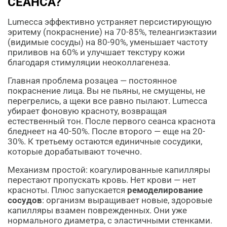
СЕАНСА?
Lumecca эффективно устраняет персистирующую
эритему (покраснение) на 70-85%, телеангиэктазии
(видимые сосуды) на 80-90%, уменьшает частоту
приливов на 60% и улучшает текстуру кожи
благодаря стимуляции неоколлагенеза.
Главная проблема розацеа — постоянное
покраснение лица. Вы не пьяны, не смущены, не
перегрелись, а щеки все равно пылают. Lumecca
убирает фоновую красноту, возвращая
естественный тон. После первого сеанса краснота
бледнеет на 40-50%. После второго — еще на 20-
30%. К третьему остаются единичные сосудики,
которые дорабатывают точечно.
Механизм простой: коагулированные капилляры
перестают пропускать кровь. Нет крови — нет
красноты. Плюс запускается
ремоделирование
сосудов
: организм выращивает новые, здоровые
капилляры взамен поврежденных. Они уже
нормального диаметра, с эластичными стенками.