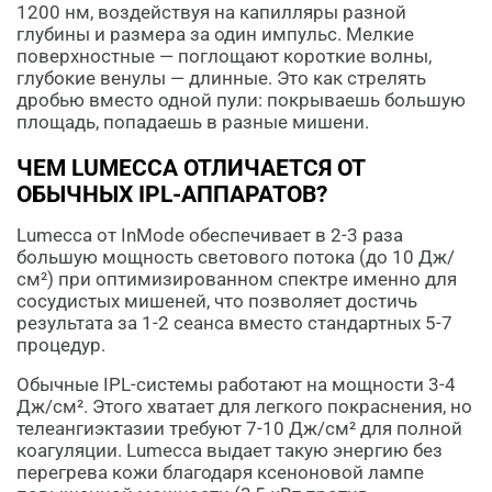
1200 нм, воздействуя на капилляры разной
глубины и размера за один импульс. Мелкие
поверхностные — поглощают короткие волны,
глубокие венулы — длинные. Это как стрелять
дробью вместо одной пули: покрываешь большую
площадь, попадаешь в разные мишени.
ЧЕМ LUMECCA ОТЛИЧАЕТСЯ ОТ
ОБЫЧНЫХ IPL-АППАРАТОВ?
Lumecca от InMode обеспечивает в 2-3 раза
большую мощность светового потока (до 10 Дж/
см²) при оптимизированном спектре именно для
сосудистых мишеней, что позволяет достичь
результата за 1-2 сеанса вместо стандартных 5-7
процедур.
Обычные IPL-системы работают на мощности 3-4
Дж/см². Этого хватает для легкого покраснения, но
телеангиэктазии требуют 7-10 Дж/см² для полной
коагуляции. Lumecca выдает такую энергию без
перегрева кожи благодаря ксеноновой лампе