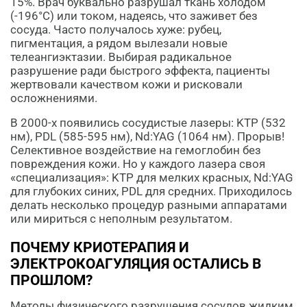
15%. Врач буквально разрушал ткань холодом
(-196°C) или током, надеясь, что заживет без
сосуда. Часто получалось хуже: рубец,
пигментация, а рядом вылезали новые
телеангиэктазии. Выбирая радикальное
разрушение ради быстрого эффекта, пациенты
жертвовали качеством кожи и рисковали
осложнениями.
В 2000-х появились сосудистые лазеры: KTP (532
нм), PDL (585-595 нм), Nd:YAG (1064 нм). Прорыв!
Селективное воздействие на гемоглобин без
повреждения кожи. Но у каждого лазера своя
«специализация»: KTP для мелких красных, Nd:YAG
для глубоких синих, PDL для средних. Приходилось
делать несколько процедур разными аппаратами
или мириться с неполным результатом.
ПОЧЕМУ КРИОТЕРАПИЯ И
ЭЛЕКТРОКОАГУЛЯЦИЯ ОСТАЛИСЬ В
ПРОШЛОМ?
Методы физического разрушения сосудов жидким