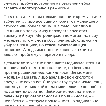
случаев, требуя постоянного применения без
гарантии долгосрочной ремиссии.
Представьте, что вы годами наносите кремы, пьете
таблетки, а лицо все равно «горит» от малейшего
стресса или бокала вина. Знакомо? Миллионы
женщин по всему миру проходят через этот
замкнутый круг. Метронидазол помогает на пару
месяцев, потом снова обострение. Доксициклин
убирает прыщики, но
телеангиэктазии щек
остаются. А ведь именно эти красные сеточки
выдают проблему с первого взгляда.
Дерматологи честно признают: медикаментозная
терапия работает с воспалением, но бессильна
против расширенных капилляров. Вы можете
месяцами мазать лицо азелаиновой кислотой —
сосуды не исчезнут. Они уже структурно изменены,
растянуты, и никакой крем физически не способен
их «стянуть» обратно. Выбирая консервативное
лечение ради безопасности и привычности, мы
неизбежно жертвуем возможностью радикально
изменить внешний вид кожи.