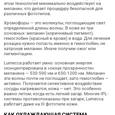
этом технология минимально воздействует на
меланин, что делает процедуру безопасной для
различных фототипов.
Хромофоры — это молекулы, поглощающие свет
определенной длины волны. В коже их три
основных: меланин (коричневый пигмент),
гемоглобин (красный в крови) и вода. Для лечения
розацеа нужно попасть именно в гемоглобин, не
затронув меланин. Иначе получим ожог или
пигментацию.
Lumecca работает умно: основная энергия
сконцентрирована в «окнах прозрачности»
меланина — 530-590 нм и 650-1200 нм. Меланин
эти волны почти не поглощает, зато гемоглобин —
активно. Получается селективное воздействие:
сосуды нагреваются, кожа — нет. Это особенно
важно летом, когда есть легкий загар. Многие IPL-
системы противопоказаны при загаре, Lumecca
работает даже на III фототипе кожи.
КАК ОХЛАЖДАЮЩАЯ СИСТЕМА