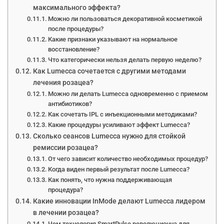
максимального эффекта?
Можно ли пользоваться декоративной косметикой
после процедуры?
Какие признаки указывают на нормальное
восстановление?
Что категорически нельзя делать первую неделю?
Как Lumecca сочетается с другими методами
лечения розацеа?
Можно ли делать Lumecca одновременно с приемом
антибиотиков?
Как сочетать IPL с инъекционными методиками?
Какие процедуры усиливают эффект Lumecca?
Сколько сеансов Lumecca нужно для стойкой
ремиссии розацеа?
От чего зависит количество необходимых процедур?
Когда виден первый результат после Lumecca?
Как понять, что нужна поддерживающая
процедура?
Какие инновации InMode делают Lumecca лидером
в лечении розацеа?
Чем технология SmartPulse революционна для