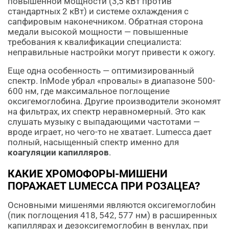
повышенной мощности (3,5 кВт против
стандартных 2 кВт) и системе охлаждения с
сапфировым наконечником. Обратная сторона
медали высокой мощности — повышенные
требования к квалификации специалиста:
неправильные настройки могут привести к ожогу.
Еще одна особенность — оптимизированный
спектр. InMode убрал «провалы» в диапазоне 500-
600 нм, где максимальное поглощение
оксигемоглобина. Другие производители экономят
на фильтрах, их спектр неравномерный. Это как
слушать музыку с выпадающими частотами —
вроде играет, но чего-то не хватает. Lumecca дает
полный, насыщенный спектр именно для
коагуляции капилляров
.
КАКИЕ ХРОМОФОРЫ-МИШЕНИ
ПОРАЖАЕТ LUMECCA ПРИ РОЗАЦЕА?
Основными мишенями являются оксигемоглобин
(пик поглощения 418, 542, 577 нм) в расширенных
капиллярах и дезоксигемоглобин в венулах, при