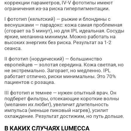
коррекции параметров, IV-V фототипы имеют
ограничения из-за риска гиперпигментации.
I фототип (кельтский) — рыжие и блондины с
веснушками — парадокс: кожа самая проблемная
(сгорает за 5 минут), но для IPL идеальная. Сосуды
яркие, меланина минимум. Можно работать на
высоких энергиях без риска. Результат за 1-2
сеанса.
II фототип (нордический) — большинство
европейцев — золотая середина. Кожа светлая, но
не экстремально. Загорает, но медленно. IPL
работает отлично, риски минимальны. Это 70%
пациентов с розацеа.
III фототип и темнее — нужен опытный врач. Он
подберет фильтры, отсекающие короткие волны
(меланин их любит), увеличит длительность
импульса (меньше пиковый нагрев), усилит
охлаждение. Результат достижим, но путь дольше.
В КАКИХ СЛУЧАЯХ LUMECCA