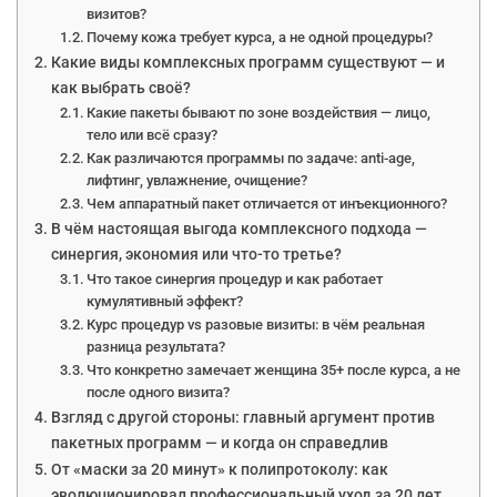
визитов?
Почему кожа требует курса, а не одной процедуры?
Какие виды комплексных программ существуют — и
как выбрать своё?
Какие пакеты бывают по зоне воздействия — лицо,
тело или всё сразу?
Как различаются программы по задаче: anti-age,
лифтинг, увлажнение, очищение?
Чем аппаратный пакет отличается от инъекционного?
В чём настоящая выгода комплексного подхода —
синергия, экономия или что-то третье?
Что такое синергия процедур и как работает
кумулятивный эффект?
Курс процедур vs разовые визиты: в чём реальная
разница результата?
Что конкретно замечает женщина 35+ после курса, а не
после одного визита?
Взгляд с другой стороны: главный аргумент против
пакетных программ — и когда он справедлив
От «маски за 20 минут» к полипротоколу: как
эволюционировал профессиональный уход за 20 лет