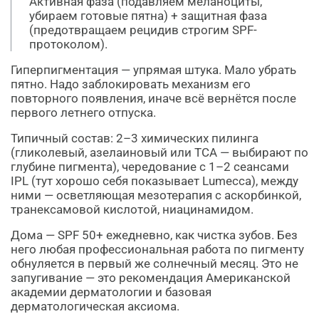
Активная фаза (подавляем меланоциты,
убираем готовые пятна) + защитная фаза
(предотвращаем рецидив строгим SPF-
протоколом).
Гиперпигментация — упрямая штука. Мало убрать
пятно. Надо заблокировать механизм его
повторного появления, иначе всё вернётся после
первого летнего отпуска.
Типичный состав: 2–3 химических пилинга
(гликолевый, азелаиновый или TCA — выбирают по
глубине пигмента), чередование с 1–2 сеансами
IPL (тут хорошо себя показывает Lumecca), между
ними — осветляющая мезотерапия с аскорбинкой,
транексамовой кислотой, ниацинамидом.
Дома — SPF 50+ ежедневно, как чистка зубов. Без
него любая профессиональная работа по пигменту
обнуляется в первый же солнечный месяц. Это не
запугивание — это рекомендация Американской
академии дерматологии и базовая
дерматологическая аксиома.