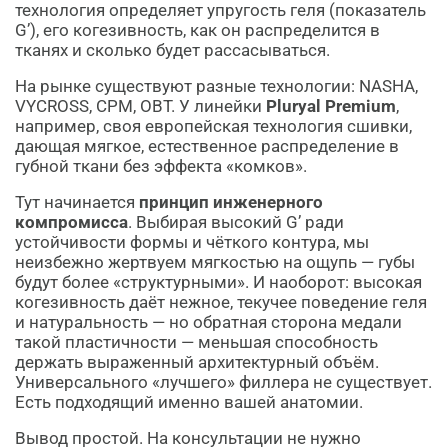
технология определяет упругость геля (показатель
G’), его когезивность, как он распределится в
тканях и сколько будет рассасываться.
На рынке существуют разные технологии: NASHA,
VYCROSS, CPM, OBT. У линейки
Pluryal Premium
,
например, своя европейская технология сшивки,
дающая мягкое, естественное распределение в
губной ткани без эффекта «комков».
Тут начинается
принцип инженерного
компромисса
. Выбирая высокий G’ ради
устойчивости формы и чёткого контура, мы
неизбежно жертвуем мягкостью на ощупь — губы
будут более «структурными». И наоборот: высокая
когезивность даёт нежное, текучее поведение геля
и натуральность — но обратная сторона медали
такой пластичности — меньшая способность
держать выраженный архитектурный объём.
Универсального «лучшего» филлера не существует.
Есть подходящий именно вашей анатомии.
Вывод простой. На консультации не нужно