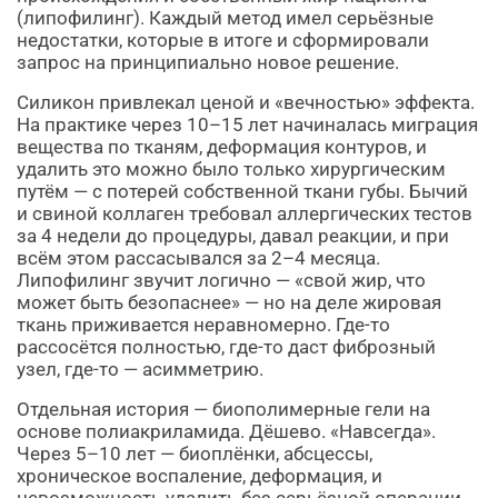
(липофилинг). Каждый метод имел серьёзные
недостатки, которые в итоге и сформировали
запрос на принципиально новое решение.
Силикон привлекал ценой и «вечностью» эффекта.
На практике через 10–15 лет начиналась миграция
вещества по тканям, деформация контуров, и
удалить это можно было только хирургическим
путём — с потерей собственной ткани губы. Бычий
и свиной коллаген требовал аллергических тестов
за 4 недели до процедуры, давал реакции, и при
всём этом рассасывался за 2–4 месяца.
Липофилинг звучит логично — «свой жир, что
может быть безопаснее» — но на деле жировая
ткань приживается неравномерно. Где-то
рассосётся полностью, где-то даст фиброзный
узел, где-то — асимметрию.
Отдельная история — биополимерные гели на
основе полиакриламида. Дёшево. «Навсегда».
Через 5–10 лет — биоплёнки, абсцессы,
хроническое воспаление, деформация, и