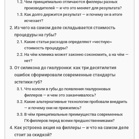
Чем принципиально отличаются филлеры разных
производителей — и что это меняет для результата?
Как долго держится результат — и почему он в итоге
исчезает?
Из чего на самом деле складывается стоимость
процедуры на губы?
Какие статьи расходов определяют «честную»
стоимость процедуры?
На чём клиника может законно сэкономить, а на чём —
нет?
От силикона до гиалуронки: как три десятилетия
ошибок сформировали современные стандарты
эстетики губ?
Что кололи в губы до появления гиалуроновых
филлеров — и чем это заканчивалось?
Какие альтернативные технологии пробовали внедрить
— и почему они не прижились?
В чём принципиальные преимущества современных
ГК-филлеров перед всеми предшественниками?
Как устроена акция на филлеры — и что на самом деле
стоит за скидкой?