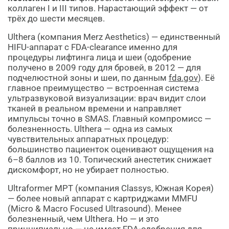
коллаген I и III типов. Нарастающий эффект — от
трёх до шести месяцев.
Ulthera (компания Merz Aesthetics) — единственный
HIFU-аппарат с FDA-clearance именно для
процедуры лифтинга лица и шеи (одобрение
получено в 2009 году для бровей, в 2012 — для
подчелюстной зоны и шеи, по данным
fda.gov
). Её
главное преимущество — встроенная система
ультразвуковой визуализации: врач видит слои
тканей в реальном времени и направляет
импульсы точно в SMAS. Главный компромисс —
болезненность. Ulthera — одна из самых
чувствительных аппаратных процедур:
большинство пациенток оценивают ощущения на
6–8 баллов из 10. Топический анестетик снижает
дискомфорт, но не убирает полностью.
Ultraformer MPT (компания Classys, Южная Корея)
— более новый аппарат с картриджами MMFU
(Micro & Macro Focused Ultrasound). Менее
болезненный, чем Ulthera. Но — и это