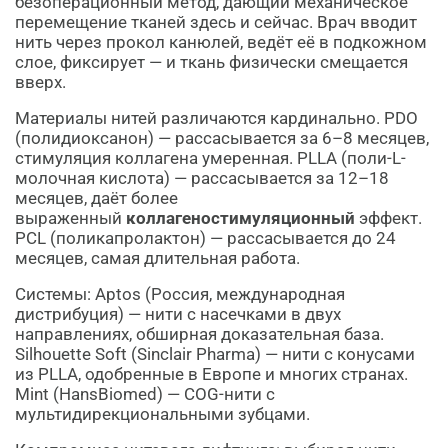
безоперационный метод, дающий механическое
перемещение тканей здесь и сейчас. Врач вводит
нить через прокол канюлей, ведёт её в подкожном
слое, фиксирует — и ткань физически смещается
вверх.
Материалы нитей различаются кардинально. PDO
(полидиоксанон) — рассасывается за 6–8 месяцев,
стимуляция коллагена умеренная. PLLA (поли-L-
молочная кислота) — рассасывается за 12–18
месяцев, даёт более
выраженный
коллагеностимуляционный
эффект.
PCL (поликапролактон) — рассасывается до 24
месяцев, самая длительная работа.
Системы: Aptos (Россия, международная
дистрибуция) — нити с насечками в двух
направлениях, обширная доказательная база.
Silhouette Soft (Sinclair Pharma) — нити с конусами
из PLLA, одобренные в Европе и многих странах.
Mint (HansBiomed) — COG-нити с
мультидирекциональными зубцами.