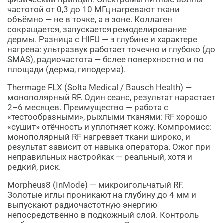
частотой от 0,3 до 10 МГц нагревают ткани
объёмно — не в точке, а в зоне. Коллаген
сокращается, запускается ремоделирование
дермы. Разница с HIFU — в глубине и характере
нагрева: ультразвук работает точечно и глубоко (до
SMAS), радиочастота — более поверхностно и по
площади (дерма, гиподерма).
Thermage FLX (Solta Medical / Bausch Health) —
монополярный RF. Один сеанс, результат нарастает
2–6 месяцев. Преимущество — работа с
«тестообразными», рыхлыми тканями: RF хорошо
«сушит» отёчность и уплотняет кожу. Компромисс:
монополярный RF нагревает ткани широко, и
результат зависит от навыка оператора. Ожог при
неправильных настройках — реальный, хотя и
редкий, риск.
Morpheus8 (InMode) — микроигольчатый RF.
Золотые иглы проникают на глубину до 4 мм и
выпускают радиочастотную энергию
непосредственно в подкожный слой. Контроль