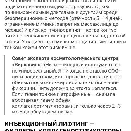
Компромисс нитевого лифтинга: выбирая нити
ради мгновенного видимого результата, мы
принимаем самый длительный даунтайм среди
безоперационных методов (отёчность 5–14 дней,
ограничение мимики, запрет на массаж лица до
месяца) и риск контурирования — когда контур
нити просвечивает или прощупывается под тонкой
кожей. У пациенток с мелкоморщинистым типом и
тонкой кожей этот риск выше.
Совет эксперта косметологического центра
«Вирсавия»:
«Нити — мощный инструмент, но
не универсальный. Я никогда не ставлю COG-
нити пациенткам, у которых нет достаточного
объёма подкожно-жировой клетчатки в зоне
фиксации. Нить должна за что-то цепляться.
Если ткани тонкие и атрофичные — сначала
восстанавливаем объём
коллагеностимуляторами, и только через 2–3
месяца обсуждаем нити.»
ИНЪЕКЦИОННЫЙ ЛИФТИНГ —