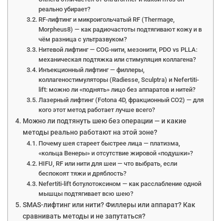
реально убирает?
RF-лифтинг и микроигольчатый RF (Thermage,
Morpheus8) — как радиочастоты подтягивают кожу и в
чём разница с ультразвуком?
Нитевой лифтинг — COG-нити, мезонити, PDO vs PLLA:
механическая подтяжка или стимуляция коллагена?
Инъекционный лифтинг — филлеры,
коллагеностимуляторы (Radiesse, Sculptra) и Nefertiti-
lift: можно ли «поднять» лицо без аппаратов и нитей?
Лазерный лифтинг (Fotona 4D, фракционный CO2) — для
кого этот метод работает лучше всего?
Можно ли подтянуть шею без операции — и какие
методы реально работают на этой зоне?
Почему шея стареет быстрее лица — платизма,
«кольца Венеры» и отсутствие жировой «подушки»?
HIFU, RF или нити для шеи — что выбрать, если
беспокоят тяжи и дряблость?
Nefertiti-lift ботулотоксином — как расслабление одной
мышцы подтягивает всю шею?
SMAS-лифтинг или нити? Филлеры или аппарат? Как
сравнивать методы и не запутаться?