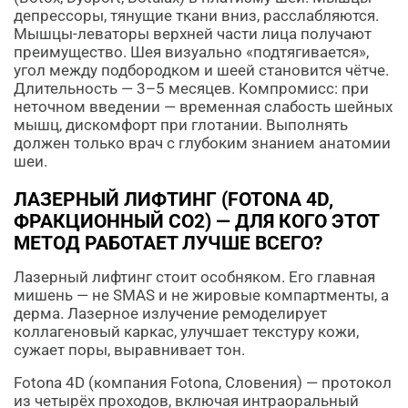
депрессоры, тянущие ткани вниз, расслабляются.
Мышцы-леваторы верхней части лица получают
преимущество. Шея визуально «подтягивается»,
угол между подбородком и шеей становится чётче.
Длительность — 3–5 месяцев. Компромисс: при
неточном введении — временная слабость шейных
мышц, дискомфорт при глотании. Выполнять
должен только врач с глубоким знанием анатомии
шеи.
ЛАЗЕРНЫЙ ЛИФТИНГ (FOTONA 4D,
ФРАКЦИОННЫЙ CO2) — ДЛЯ КОГО ЭТОТ
МЕТОД РАБОТАЕТ ЛУЧШЕ ВСЕГО?
Лазерный лифтинг стоит особняком. Его главная
мишень — не SMAS и не жировые компартменты, а
дерма. Лазерное излучение ремоделирует
коллагеновый каркас, улучшает текстуру кожи,
сужает поры, выравнивает тон.
Fotona 4D (компания Fotona, Словения) — протокол
из четырёх проходов, включая интраоральный