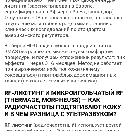
принципиально — не имеет FDA-одобрения для
лифтинга (зарегистрирован в Европе,
сертифицирован в РФ через Росздравнадзор).
Отсутствие FDA не означает «опасен», но означает
отсутствие масштабных рандомизированных
клинических исследований по стандартам
американского регулятора.
Выбирая HIFU ради глубокого воздействия на
SMAS без разрезов, мы жертвуем комфортом
процедуры и получаем отложенный результат: пик
эффекта — через 3–6 месяцев. Метод не работает
при выраженном избытке кожи (нечему
сокращаться) и при тяжёлых деформационных
тканях (не хватает «силы» ультразвука).
RF-ЛИФТИНГ И МИКРОИГОЛЬЧАТЫЙ RF
(THERMAGE, MORPHEUS8) — КАК
РАДИОЧАСТОТЫ ПОДТЯГИВАЮТ КОЖУ
И В ЧЁМ РАЗНИЦА С УЛЬТРАЗВУКОМ?
RF-лифтинг
(радиочастотный) использует другой
физический принцип. Электромагнитные волны