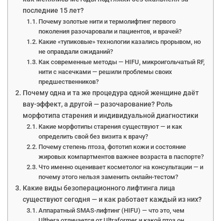
последние 15 лет?
Почему золотые нити и термолифтинг первого
поколения разочаровали и пациентов, и врачей?
Какие «тупиковые» технологии казались прорывом, но
не оправдали ожиданий?
Как современные методы — HIFU, микроигольчатый RF,
нити с насечками — решили проблемы своих
предшественников?
Почему одна и та же процедура одной женщине даёт
вау-эффект, а другой — разочарование? Роль
морфотипа старения и индивидуальной диагностики
Какие морфотипы старения существуют — и как
определить свой без визита к врачу?
Почему степень птоза, фототип кожи и состояние
жировых компартментов важнее возраста в паспорте?
Что именно оценивает косметолог на консультации — и
почему этого нельзя заменить онлайн-тестом?
Какие виды безоперационного лифтинга лица
существуют сегодня — и как работает каждый из них?
Аппаратный SMAS-лифтинг (HIFU) — что это, чем
Ulthera отличается от Ultraformer и какой птоз он