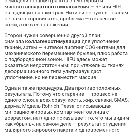
ремоделирования (работа с текстурой) и
мягкого
аппаратного омоложения
— RF или HIFU
на щадящих параметрах. Нити ей не нужны: тканям
не на что «провисать», проблема — в качестве
кожи, а не в её положении.
Второй нужен совершенно другой план:
сначала
коллагеностимуляция
для уплотнения
тканей, затем — нитевой лифтинг COG-нитями для
механического перемещения брылей, плюс работа
с подбородочной зоной. HIFU здесь может
оказаться недостаточным: при «тяжёлых» тканях
деформационного типа ультразвук даст
уплотнение, но не переместит массив.
Одна и та же процедура. Два противоположных
результата. Потому что старение — процесс не
одного слоя, а всех сразу: кость, жир, связки, SMAS,
дерма. Модель Rohrich-Pessa, описывающая
миграцию жировых компартментов лица с
возрастом, наглядно показывает: то, что мы видим
как «брыль», на самом деле — результат опущения
малярного жирового пакета и одновременного