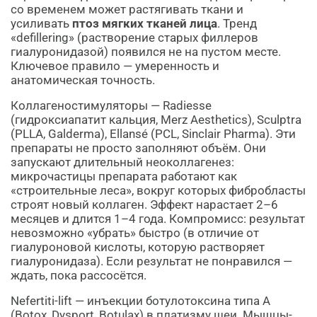
со временем может растягивать ткани и
усиливать
птоз мягких тканей лица
. Тренд
«defillering» (растворение старых филлеров
гиалуронидазой) появился не на пустом месте.
Ключевое правило — умеренность и
анатомическая точность.
Коллагеностимуляторы — Radiesse
(гидроксиапатит кальция, Merz Aesthetics), Sculptra
(PLLA, Galderma), Ellansé (PCL, Sinclair Pharma). Эти
препараты не просто заполняют объём. Они
запускают длительный неоколлагенез:
микрочастицы препарата работают как
«строительные леса», вокруг которых фибробласты
строят новый коллаген. Эффект нарастает 2–6
месяцев и длится 1–4 года. Компромисс: результат
невозможно «убрать» быстро (в отличие от
гиалуроновой кислоты, которую растворяет
гиалуронидаза). Если результат не понравился —
ждать, пока рассосётся.
Nefertiti-lift — инъекции ботулотоксина типа А
(Botox, Dysport, Botulax) в платизму шеи. Мышцы-