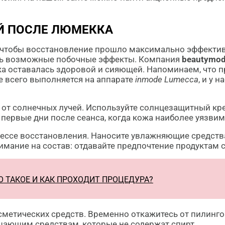
Й ПОСЛЕ ЛЮМЕККА
, чтобы восстановление прошло максимально эффектив
ть возможные побочные эффекты. Компания
beautymod
а оставалась здоровой и сияющей. Напоминаем, что 
е всего выполняется на аппарате
inmode Lumecca
, и у 
та от солнечных лучей. Используйте солнцезащитный кр
первые дни после сеанса, когда кожа наиболее уязвим
ессе восстановления. Наносите увлажняющие средства
имание на состав: отдавайте предпочтение продуктам
 ТАКОЕ И КАК ПРОХОДИТ ПРОЦЕДУРА?
метических средств. Временно откажитесь от пилингов
щающим средствам, которые не содержат спирт.