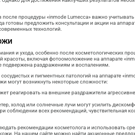
. Однако для достижения наилучших результатов нео
 после процедуры «inmode Lumecca» важно учитывать 
гда готовы предложить консультации и акции на аппар
современных технологий.
КОЖИ
мания и ухода, особенно после косметологических про
й красоты, включая фотоомоложение на аппарате «inm
е подвержена раздражениям и воспалениям.
сосудистых и пигментных патологий на аппарате «inm
ожи могут возникнуть некоторые сложности:
ет реагировать на внешние раздражители агрессивнее
тер, холод или солнечные лучи могут усилить дискомф
ри соблюдении всех рекомендаций, чувствительная ко
юдать рекомендации косметолога и использовать сред
 кожи. На нашем сайте можно найти акционные предло