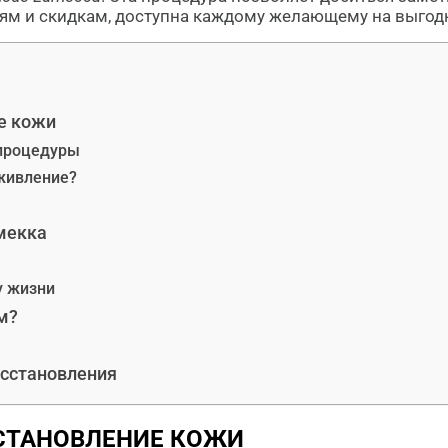
м и скидкам, доступна каждому желающему на выгодн
е кожи
 процедуры
живление?
мекка
у жизни
м?
осстановления
ССТАНОВЛЕНИЕ КОЖИ