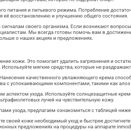
ого питания и питьевого режима. Потребление достато
уя её восстановлению и улучшению общего состояния.
 сигналам своего организма. Если возникают вопросы 
циалистам. Мы всегда готовы помочь вам в достижени
 больше о наших акциях и предложениях.
ие кожи. Это помогает удалить загрязнения и остатк
 Используйте мягкие средства, которые не раздражают
. Нанесение качественного увлажняющего крема спосо
тва с успокаивающими компонентами, такими как алоэ 
ым аспектом ухода. Используйте солнцезащитные крем
льтрафиолетовых лучей на чувствительную кожу.
пами ухода, предлагаем ознакомиться с таблицей ниже
те своей коже необходимый уход и быстрее достигнете
кционных предложениях на процедуры на аппарате inmod