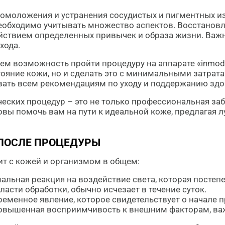
тоомоложения и устранения сосудистых и пигментных и
необходимо учитывать множество аспектов. Восстановл
йствием определенных привычек и образа жизни. Важно
хода.
яем возможность пройти процедуру на аппарате «inmod
ояние кожи, но и сделать это с минимальными затрата
ать всем рекомендациям по уходу и поддержанию здо
ских процедур – это не только профессиональная забо
отовы помочь вам на пути к идеальной коже, предлагая
ПОСЛЕ ПРОЦЕДУРЫ
ит с кожей и организмом в общем:
льная реакция на воздействие света, которая постепе
ласти обработки, обычно исчезает в течение суток.
ременное явление, которое свидетельствует о начале 
овышенная восприимчивость к внешним факторам, важ